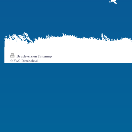
Druckversion
Sitemap
|
© FWG Dietzhölztal