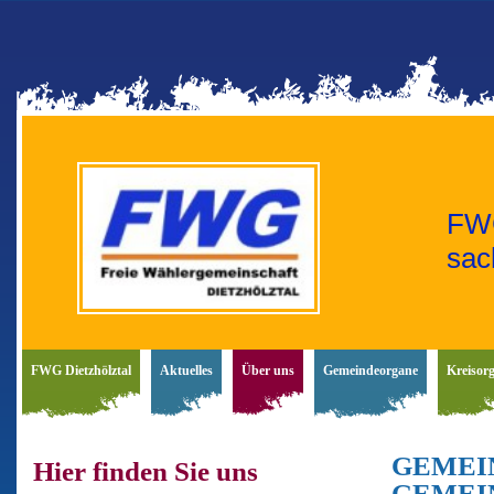
FWG
sac
FWG Dietzhölztal
Aktuelles
Über uns
Gemeindeorgane
Kreisor
GEMEI
Hier finden Sie uns
GEMEI