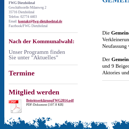
FWG Dietzhölztal
Geschäftsstelle:Milanweg 2
35716 Dietzhölztal
Telefon: 02774 4403
Email:
kontakt@fwg-dietzhoelztal.de
Facebook/FWG Dietzhölztal
Die
Gemein
Verkleinerun
Nach der Kommunalwahl:
Neufassung 
Unser Programm finden
Sie unter "Aktuelles"
Der
Gemein
und 9 Beige
Termine
Aktories und
Mitglied werden
BeitrittserklärungFWG2014.pdf
PDF-Dokument [107.8 KB]